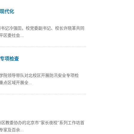
理现代化
委副书记冷强田，校党委副书记、校长许晓革共同
委社会...
全专项检查
训学院领导带队对北校区开展防汛安全专项检
点区域开展全...
州区教委协办的北京市“家长夜校”系列工作坊首
及百余...