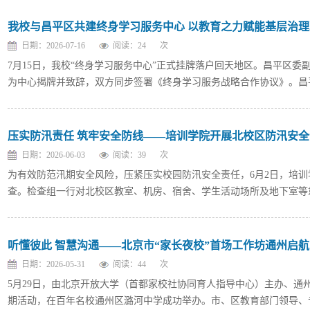
我校与昌平区共建终身学习服务中心 以教育之力赋能基层治
日期：2026-07-16
阅读：
24
次
7月15日，我校“终身学习服务中心”正式挂牌落户回天地区。昌平区
为中心揭牌并致辞，双方同步签署《终身学习服务战略合作协议》。昌平区
压实防汛责任 筑牢安全防线——培训学院开展北校区防汛安
日期：2026-06-03
阅读：
39
次
为有效防范汛期安全风险，压紧压实校园防汛安全责任，6月2日，培
查。检查组一行对北校区教室、机房、宿舍、学生活动场所及地下室等重
听懂彼此 智慧沟通——北京市“家长夜校”首场工作坊通州启航
日期：2026-05-31
阅读：
44
次
5月29日，由北京开放大学（首都家校社协同育人指导中心）主办、通
期活动，在百年名校通州区潞河中学成功举办。市、区教育部门领导、专家